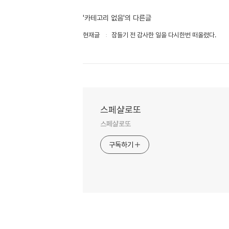
'카테고리 없음'의 다른글
현재글
잠들기 전 감사한 일을 다시한번 떠올렸다.
스페샬로또
스페샬로또
구독하기