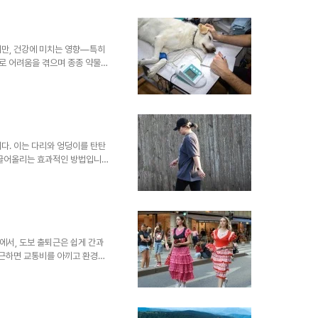
 사용할수록 강해집니다. 걷기는
듭니다. 시간이 지나면 심장의
됩니다. 강한 심장은 혈액 순환
을 높입니다. 2. 혈압 자연스..
지만, 건강에 미치는 영향—특히
로 어려움을 겪으며 종종 약물에
연스럽게 관리하고 심지어 낮추는
압을 낮추는 데 어떻게, 왜 도움
다. 1. 혈압과 그 위험성 이
. 이 수치가 지속적으로 높으면
 종종 증상이 없어 조기 예방이
한 범위로 유지하는 가장 효과적
다. 이는 다리와 엉덩이를 탄탄
 끌어올리는 효과적인 방법입니
 향상시키는 데 왜 탁월한 운동인
다 종아리, 대퇴사두근, 햄스트
 걸음마다 햄스트링과 엉덩이 근
아리는 앞으로 밀어내기 위해 더
에 따라 근육 성장을 촉진합니다.
서 더 큰 힘이 요구되므로 파
에서, 도보 출퇴근은 쉽게 간과
출근하면 교통비를 아끼고 환경을
건강을 지킬 수 있는 간단하고 효
 일상 속에서 지속 가능하고 꾸
 수 있는 실용적인 방법을 소개합
 가장 큰 도전 중 하나는 ‘꾸준