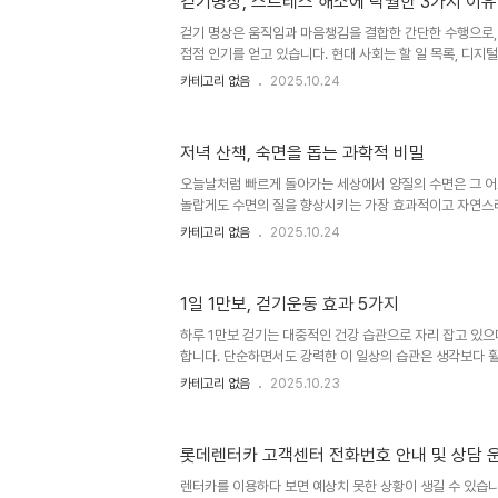
걷기명상, 스트레스 해소에 탁월한 3가지 이유
함’입니다. 많은 사람들이 운동 계획을 시작하긴 하지만, 
불편하다는 이유로 몇 주 만에 그만두게 됩니다. 도보 출퇴
걷기 명상은 움직임과 마음챙김을 결합한 간단한 수행으로
다..
점점 인기를 얻고 있습니다. 현대 사회는 할 일 목록, 디지
마음이 쉽게 지치기 쉬운 환경입니다. 걷기 명상은 이러한 
카테고리 없음
2025.10.24
이고 접근하기 쉬운 해답을 제공합니다. 조용한 공원을 거
으로도, 이 마음챙김의 움직임은 평온함, 명료함, 그리고 몸
져옵니다. 여기, 걷기 명상이 스트레스를 완화하는 데 탁월한
저녁 산책, 숙면을 돕는 과학적 비밀
움직임을 통해 현재에 집중하게 합니다걷기 명상에서는 걸음,
을 통해 현재 순간에 자신을 고정시킵니다. 머릿속을 맴도
오늘날처럼 빠르게 돌아가는 세상에서 양질의 수면은 그 어
서 ..
놀랍게도 수면의 질을 향상시키는 가장 효과적이고 자연스러
니다: 바로 저녁에 걷는 것입니다. 저녁 산책은 단순히 긴장
카테고리 없음
2025.10.24
를 조절하는 데 핵심적인 역할을 합니다. 아래는 저녁 산책
어떻게 향상시키는지에 대한 과학적 근거입니다. 1. 코르
걷는 것은 우리 몸의 주요 스트레스 호르몬인 코르티솔을 낮
1일 1만보, 걷기운동 효과 5가지
를 보낸 후, 가벼운 움직임은 몸이 더 편안한 상태로 전환되
을 준비하는 데 이상적입니다. 조용한 동네나 공원의 평온한
하루 1만보 걷기는 대중적인 건강 습관으로 자리 잡고 있으
화시켜..
합니다. 단순하면서도 강력한 이 일상의 습관은 생각보다 훨
져올 수 있습니다. 이 글에서는 매일 1만보 걷기를 통해 얻
카테고리 없음
2025.10.23
과를 과학적 근거와 함께 소개합니다. 1. 심혈관 건강 강화
혈액 순환을 증가시켜 심혈관계를 튼튼하게 만들어줍니다. 
LDL(나쁜 콜레스테롤)을 줄이며, HDL(좋은 콜레스테롤)
롯데렌터카 고객센터 전화번호 안내 및 상담 
이는 혈관 기능을 개선하고 심장병이나 뇌졸중의 위험을 감
2. 체중 관리 및 신진대사 향상하루 1만보 걷기는 체중과 속
렌터카를 이용하다 보면 예상치 못한 상황이 생길 수 있습니