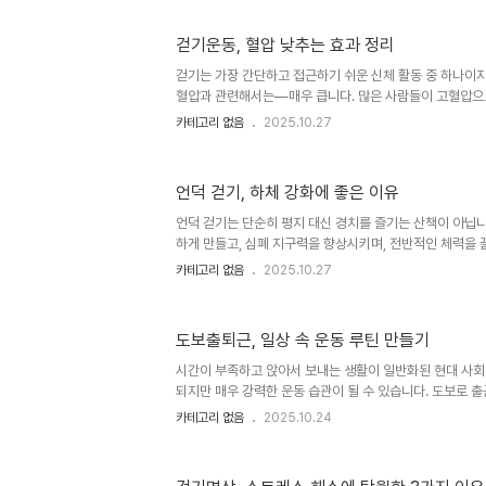
다. 1. 심장 근육 강화신체의 다른 근육처럼 심장도 꾸준히
심박수를 높여 심장이 더 효율적으로 혈액을 펌프하도록 만
걷기운동, 혈압 낮추는 효과 정리
작업 부담이 줄어들고 스트레스 상황에서도 더 잘 기능하게 
을 개선하고, 안정 시 심박수를 낮추며, 전반적인 심혈관 성능
걷기는 가장 간단하고 접근하기 쉬운 신체 활동 중 하나이
혈압과 관련해서는—매우 큽니다. 많은 사람들이 고혈압으
만 의존합니다. 그러나 규칙적인 걷기운동은 고혈압을 자
카테고리 없음
2025.10.27
데 효과적인 방법이 될 수 있습니다. 이 글에서는 걷기가 혈
이 되는지와 이를 일상에 효과적으로 적용하는 방법을 살펴봅니
해하기혈압은 혈액이 동맥 벽을 밀어내는 압력을 의미합니다
언덕 걷기, 하체 강화에 좋은 이유
심장병, 뇌졸중, 신장 질환의 위험이 증가합니다. 고혈압은
매우 중요합니다. 특히 규칙적인 신체 활동은 혈압을 건강
언덕 걷기는 단순히 평지 대신 경치를 즐기는 산책이 아닙니
인 생활습관..
하게 만들고, 심폐 지구력을 향상시키며, 전반적인 체력을
다. 이 글에서는 언덕 걷기가 하체 근력과 기능적 움직임을
카테고리 없음
2025.10.27
지 알아보겠습니다. 1. 근육 활성도 증가언덕 걷기는 평지보
링, 엉덩이 근육을 더 많이 사용하게 만듭니다. 한 걸음 한
육은 몸을 위로 들어 올리기 위해 더 강하게 작용하며, 종
도보출퇴근, 일상 속 운동 루틴 만들기
큰 힘을 발휘합니다. 이러한 높은 근육 요구는 시간이 지남
2. 하체 파워와 안정성 향상오르막을 오를 때는 하체 근육에
시간이 부족하고 앉아서 보내는 생활이 일반화된 현대 사회
워,..
되지만 매우 강력한 운동 습관이 될 수 있습니다. 도보로 
보호할 수 있을 뿐 아니라, 따로 운동 시간을 내지 않아도 
카테고리 없음
2025.10.24
과적인 방법입니다. 이 글에서는 도보 출퇴근을 통해 어떻게
준한 운동 루틴을 만들 수 있는지, 그리고 그것을 생활화할
니다. 운동에서 루틴의 힘건강한 라이프스타일을 유지하는 데