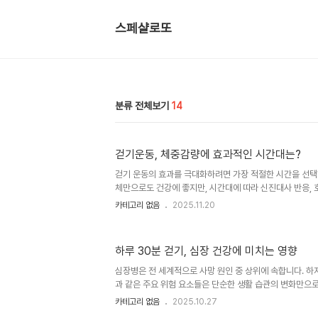
스페샬로또
분류 전체보기
14
걷기운동, 체중감량에 효과적인 시간대는?
걷기 운동의 효과를 극대화하려면 가장 적절한 시간을 선택
체만으로도 건강에 좋지만, 시간대에 따라 신진대사 반응, 
이가 생길 수 있습니다. 이 글에서는 아침, 점심, 오후, 저
카테고리 없음
2025.11.20
석하여 개인의 생활 패턴에 가장 적합한 시간을 찾는 데 도움
대사 촉진의 시작특히 아침 식사 전 걷기는 지방 연소에 가
습니다. 밤사이 글리코겐이 소모되어 체내 에너지원으로 지
하루 30분 걷기, 심장 건강에 미치는 영향
— Journal of Physiology and Biochemistry에
기 운동을 한 사람들이 식사 후에 걷는 사람들보다 지방 연소
심장병은 전 세계적으로 사망 원인 중 상위에 속합니다. 하
과 같은 주요 위험 요소들은 단순한 생활 습관의 변화만으로
중에서도 하루 30분 걷기는 심장 건강을 지키는 가장 효과
카테고리 없음
2025.10.27
법입니다. 본 글에서는 매일 걷기가 심혈관 건강에 주는 강