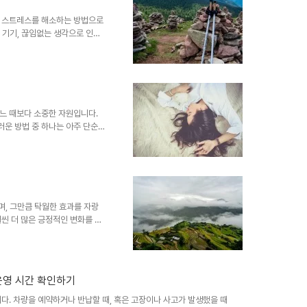
시간이 없거나 동기가 부족하거나
근은 이러한 장벽을 제거해 줍니
, 스트레스를 해소하는 방법으로
털 기기, 끊임없는 생각으로 인해
과부하를 해소할 수 있는 전체적
닐거나 실내를 천천히 걷는 것만
과 마음 사이의 깊은 연결을 가
 3가지 이유를 소개합니다. 1.
 호흡, 주변 환경에 대한 인식
는 생각이나 미래에 대한 걱정에
느 때보다 소중한 자원입니다.
운 방법 중 하나는 아주 단순합
을 푸는 것을 넘어서, 수면 주기
이 수면의 질과 전반적인 건강을
티솔과 스트레스 수치 감소저녁에
추는 데 도움을 줍니다. 긴 하루
도록 도와주며, 이는 깊은 수면
 분위기는 이 효과를 더욱 극대
며, 그만큼 탁월한 효과를 자랑
씬 더 많은 긍정적인 변화를 가
을 수 있는 다섯 가지 핵심적인 효
매일 빠르게 걷는 것은 심박수와
꾸준한 걷기는 혈압을 낮추고,
을 증가시키는 데 도움을 줍니다.
운영 시간 확인하기
소시키는 데 큰 역할을 합니다.
도에 따라 300~500칼..
다. 차량을 예약하거나 반납할 때, 혹은 고장이나 사고가 발생했을 때